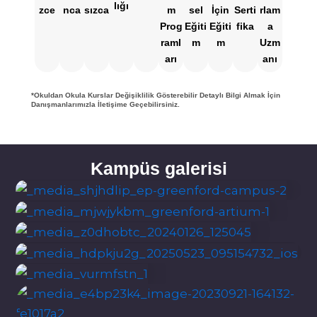
lığı
zce
nca
sızca
m
sel
İçin
Serti
rlam
Prog
Eğiti
Eğiti
fika
a
raml
m
m
Uzm
arı
anı
*Okuldan Okula Kurslar Değişiklilik Gösterebilir Detaylı Bilgi Almak İçin
Danışmanlarımızla İletişime Geçebilirsiniz.
Kampüs galerisi