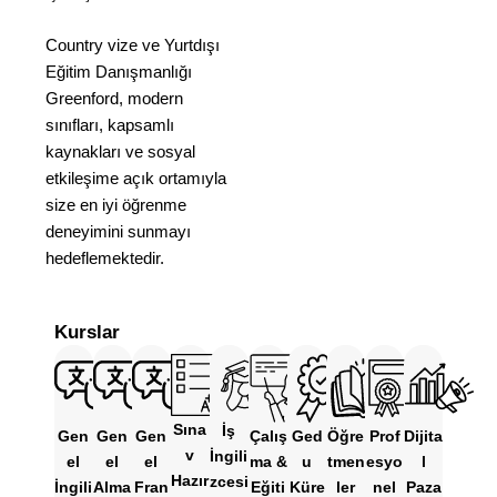
Country vize ve Yurtdışı
Eğitim Danışmanlığı
Greenford, modern
sınıfları, kapsamlı
kaynakları ve sosyal
etkileşime açık ortamıyla
size en iyi öğrenme
deneyimini sunmayı
hedeflemektedir.
Kurslar
Sına
İş
Gen
Gen
Gen
Çalış
Ged
Öğre
Prof
Dijita
v
İngili
el
el
el
ma &
u
tmen
esyo
l
Hazır
zcesi
İngili
Alma
Fran
Eğiti
Küre
ler
nel
Paza