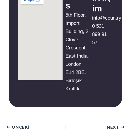
s
im
5th Floor,
info@countrystu
Import
0 531
Building, 2
899 91
Clove
57
Crescent,
East India,
London
E14 2BE,
Birleşik
Krallık
ÖNCEKI
NEXT