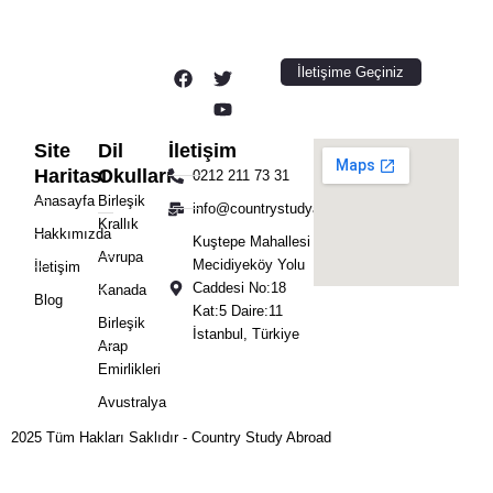
F
T
Y
İletişime Geçiniz
a
w
o
c
i
u
e
t
t
b
t
u
Site
Dil
İletişim
o
e
b
Haritası
Okulları
0212 211 73 31
o
r
e
Anasayfa
Birleşik
k
info@countrystudyabroad.com
Krallık
Hakkımızda
Kuştepe Mahallesi
Avrupa
Mecidiyeköy Yolu
İletişim
Caddesi No:18
Kanada
Blog
Kat:5 Daire:11
Birleşik
İstanbul, Türkiye
Arap
Emirlikleri
Avustralya
2025 Tüm Hakları Saklıdır - Country Study Abroad