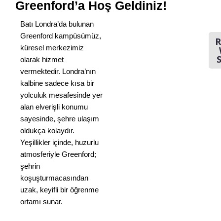
Greenford’a Hoş Geldiniz!
Batı Londra’da bulunan
Greenford kampüsümüz,
R
küresel merkezimiz
S
olarak hizmet
vermektedir. Londra’nın
kalbine sadece kısa bir
yolculuk mesafesinde yer
alan elverişli konumu
sayesinde, şehre ulaşım
oldukça kolaydır.
Yeşillikler içinde, huzurlu
atmosferiyle Greenford;
şehrin
koşuşturmacasından
uzak, keyifli bir öğrenme
ortamı sunar.