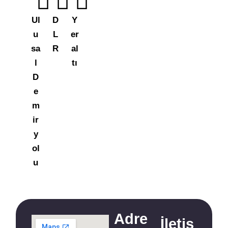
Ul
D
Y
u
L
er
sa
R
al
l
tı
D
e
m
ir
y
ol
u
Adre
İletiş